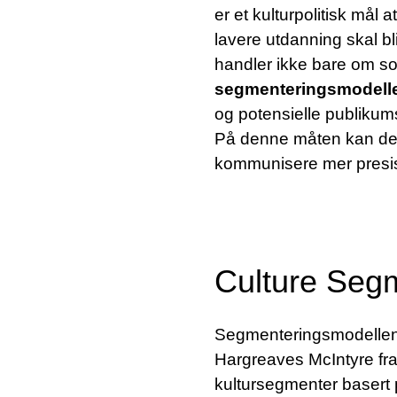
er et kulturpolitisk må
lavere utdanning skal bli
handler ikke bare om so
segmenteringsmodelle
og potensielle publikums
På denne måten kan de b
kommunisere mer presis
Culture Seg
SØK
Segmenteringsmodelle
Hargreaves McIntyre fra 
kultursegmenter basert p