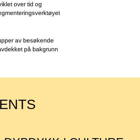
klet over tid og
 segmenteringsverktøyet
SØK →
grupper av besøkende
, avdekket på bakgrunn
MENTS