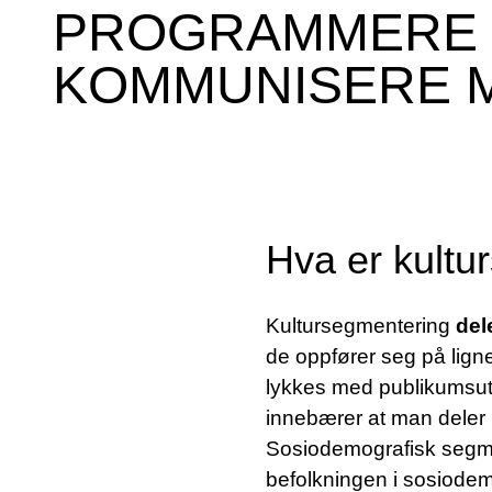
PROGRAMMERE 
KOMMUNISERE M
Hva er kultu
Kultursegmentering
del
de oppfører seg på lign
lykkes med publikumsut
innebærer at man deler 
Sosiodemografisk segmen
befolkningen i sosiodem