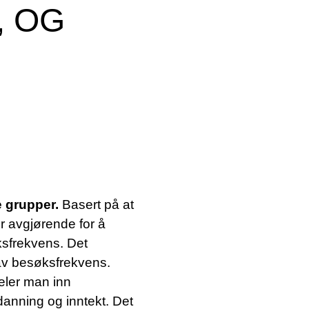
 OG
e grupper.
Basert på at
r avgjørende for å
sfrekvens. Det
lav besøksfrekvens.
eler man inn
danning og inntekt. Det