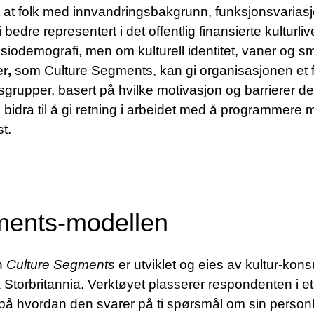
l at at folk med innvandringsbakgrunn, funksjonsvaria
 bedre representert i det offentlig finansierte kulturli
siodemografi, men om kulturell identitet, vaner og 
r,
som Culture Segments, kan gi organisasjonen et f
grupper, basert på hvilke motivasjon og barrierer de 
idra til å gi retning i arbeidet med å programmere 
t.
ments-modellen
n
Culture Segments
er utviklet og eies av kultur-kon
Storbritannia. Verktøyet plasserer respondenten i ett
å hvordan den svarer på ti spørsmål om sin personlige