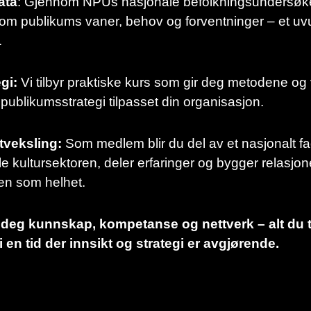
ata
: Gjennom NPUs nasjonale befolkningsundersøkel
m publikums vaner, behov og forventninger – et uvur
.
gi:
Vi tilbyr praktiske kurs som gir deg metodene og
g publikumsstrategi tilpasset din organisasjon.
tveksling:
Som medlem blir du del av et nasjonalt fag
le kultursektoren, deler erfaringer og bygger relasj
ren som helhet.
deg kunnskap, kompetanse og nettverk – alt du t
en tid der innsikt og strategi er avgjørende.