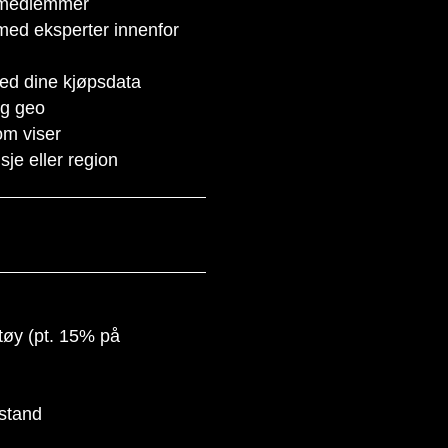
 medlemmer
 med eksperter innenfor
d dine kjøpsdata
og geo
m viser
je eller region
tøy (pt. 15% på
istand