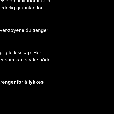
se om kulturforbruk får
derlig grunnlag for
 verktøyene du trenger
lig fellesskap. Her
oner som kan styrke både
renger for å lykkes