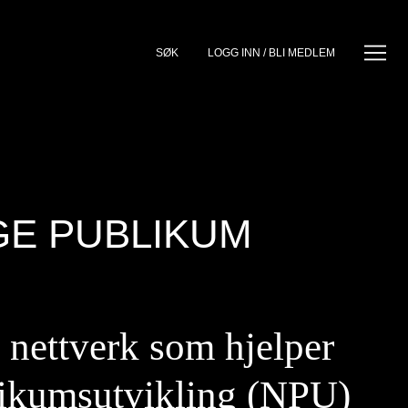
SØK
LOGG INN / BLI MEDLEM
GE PUBLIKUM
 nettverk som hjelper
ikumsutvikling (NPU)