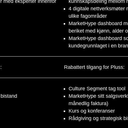
er med eksperter innenfor
kunnskapsdeling mellom
4 digitale nettverksmøter
ulike fagområder
MarketHype dashboard me
beriket med kjønn, alder 
MarketHype dashboard so
kundegrunnlaget i en brans
:
Rabattert tilgang for Pluss:
Culture Segment tag tool
 bistand
MarketHype sitt salgsverk
månedlig faktura)
Kurs og konferanser
Rådgiving og strategisk b