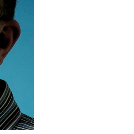
SØK →