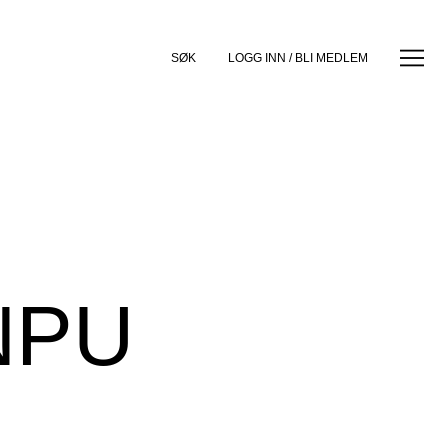
SØK
LOGG INN / BLI MEDLEM
E
NPU