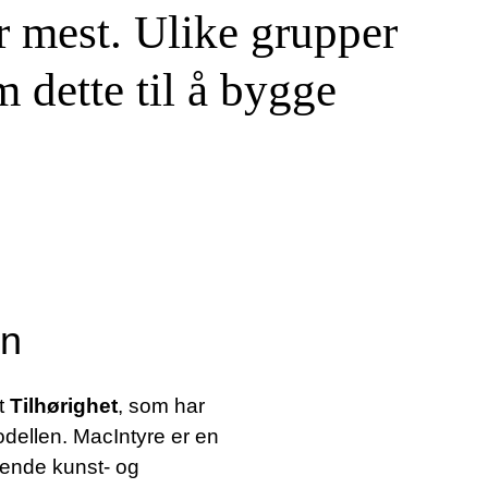
r mest. Ulike grupper
 dette til å bygge
en
et
Tilhørighet
, som har
odellen. MacIntyre er en
ående kunst- og