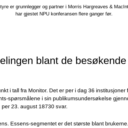
yre er grunnlegger og partner i Morris Hargreaves & MacI
har gjestet NPU konferansen flere ganger før.
lingen blant de besøkende 
t i tall fra Monitor. Det er per i dag 36 institusjone
nts-spørsmålene i sin publikumsundersøkelse gjen
i per 23. august 18730 svar.
ndens. Essens-segmentet er det største blant brukern