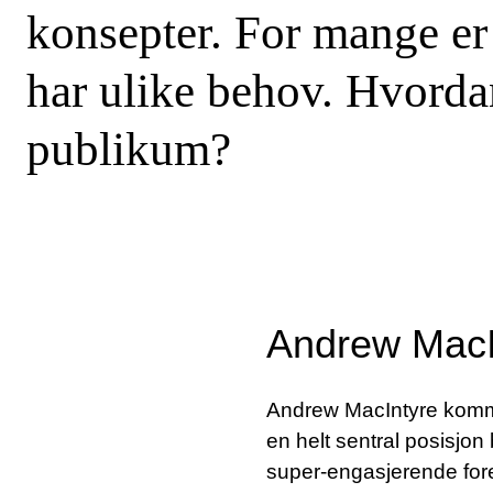
konsepter. For mange er
har ulike behov. Hvordan
publikum?
Andrew MacI
Andrew MacIntyre komme
en helt sentral posisjo
super-engasjerende fore