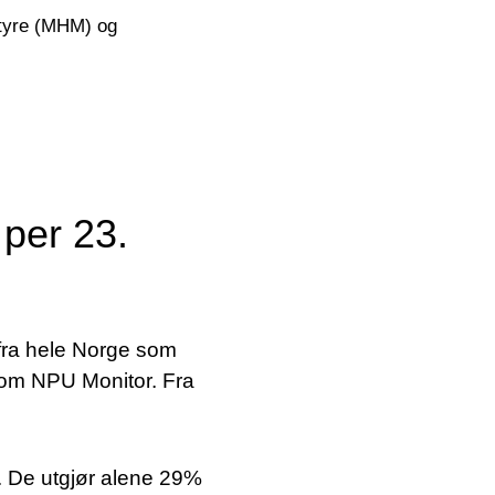
ntyre (MHM) og
per 23.
r fra hele Norge som
nom NPU Monitor. Fra
e. De utgjør alene 29%