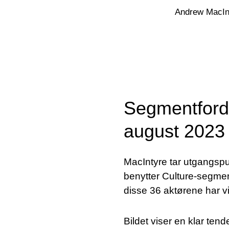
Andrew MacInt
Segmentforde
august 2023
MacIntyre tar utgangspunk
benytter Culture-segme
disse 36 aktørene har v
Bildet viser en klar te