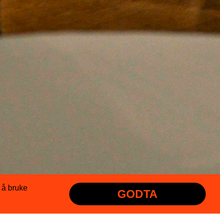
e å bruke
GODTA