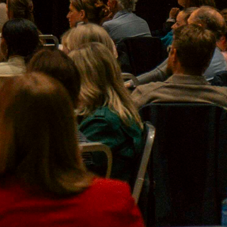
SØK →