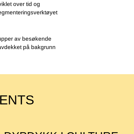
klet over tid og
 segmenteringsverktøyet
SØK →
grupper av besøkende
, avdekket på bakgrunn
MENTS