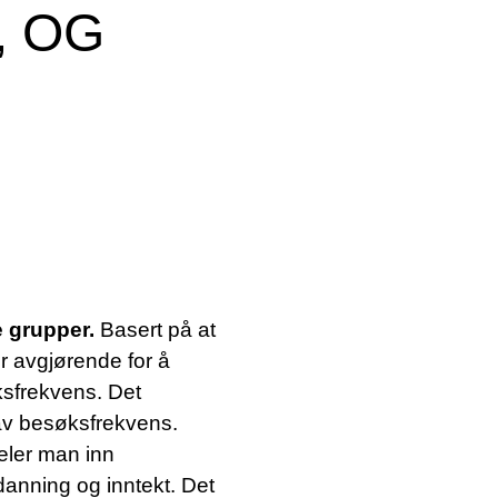
 OG
e grupper.
Basert på at
r avgjørende for å
sfrekvens. Det
lav besøksfrekvens.
eler man inn
danning og inntekt. Det