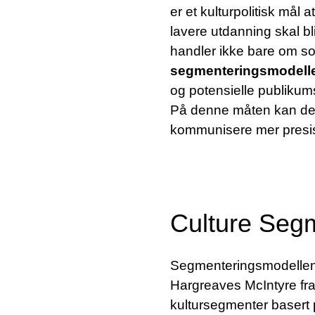
er et kulturpolitisk må
lavere utdanning skal bli
handler ikke bare om so
segmenteringsmodelle
og potensielle publikums
På denne måten kan de b
kommunisere mer presis
Culture Seg
SØK
Segmenteringsmodelle
Hargreaves McIntyre fra 
kultursegmenter basert p