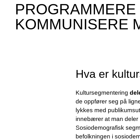
PROGRAMMERE 
KOMMUNISERE M
Hva er kultu
Kultursegmentering
del
de oppfører seg på lign
lykkes med publikumsut
innebærer at man deler 
Sosiodemografisk segmen
befolkningen i sosiodem