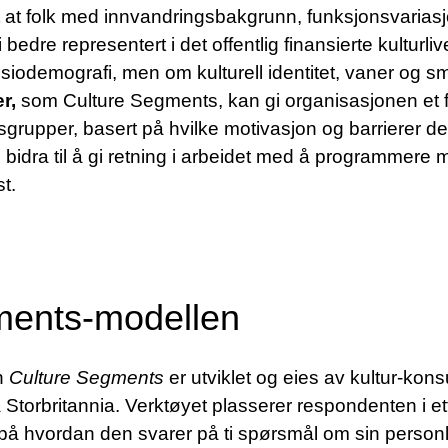
l at at folk med innvandringsbakgrunn, funksjonsvaria
 bedre representert i det offentlig finansierte kulturli
siodemografi, men om kulturell identitet, vaner og 
r,
som Culture Segments, kan gi organisasjonen et f
grupper, basert på hvilke motivasjon og barrierer de 
idra til å gi retning i arbeidet med å programmere 
t.
ments-modellen
n
Culture Segments
er utviklet og eies av kultur-kon
Storbritannia. Verktøyet plasserer respondenten i ett
å hvordan den svarer på ti spørsmål om sin personlige