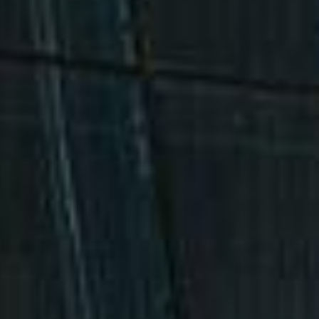
SØK →