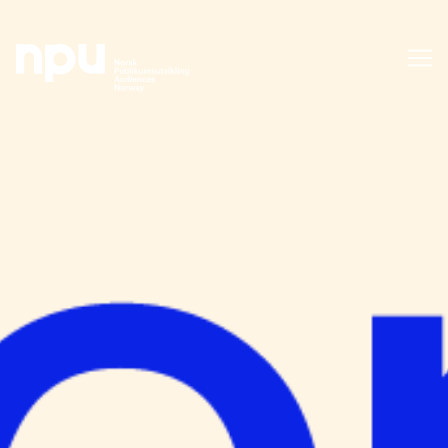
SØK
SØK →