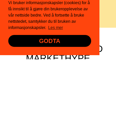
resultater av datainnhenting så langt.
Vi bruker informasjonskapsler (cookies) for å
få innsikt til å gjøre din brukeropplevelse av
vår nettside bedre. Ved å fortsette å bruke
nettstedet, samtykker du til bruken av
informasjonskapsler.
Les mer
GODTA
I SAMARBEIDE MED
MARKETHYPE
Svenske MarketHype gjør livet lettere for kultur- og
event-arrangører over hele Norden. De har utviklet
et salgsverktøy som vasker og beriker dine
kundedata og gjør det mulig å automatisere
kontakten med ulike kundesegment.