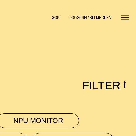
SØK
LOGG INN / BLI MEDLEM
FILTER
↓
NPU MONITOR