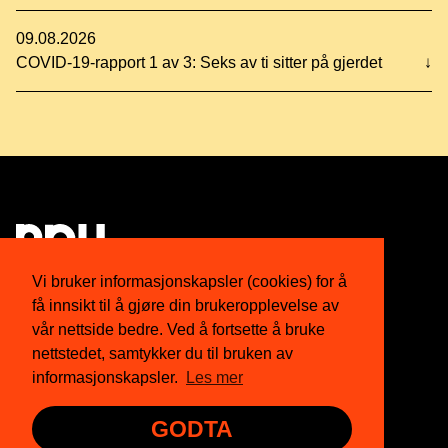
09.08.2026
COVID-19-rapport 1 av 3: Seks av ti sitter på gjerdet
↓
Vi bruker informasjonskapsler (cookies) for å
få innsikt til å gjøre din brukeropplevelse av
Om oss
Twitter
vår nettside bedre. Ved å fortsette å bruke
nettstedet, samtykker du til bruken av
Medlemskap
Facebook
informasjonskapsler.
Les mer
Nyhetsbrev
Instagram
GODTA
Presse
YouTube