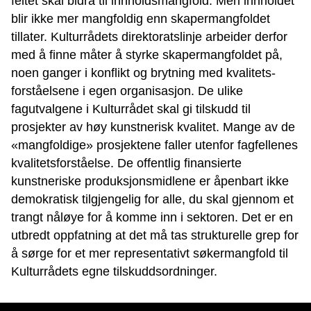
feltet skal bidra til innholdsmangfold. Men innholdet
blir ikke mer mangfoldig enn skapermangfoldet
tillater. Kulturrådets direktoratslinje arbeider derfor
med å finne måter å styrke skapermangfoldet på,
noen ganger i konflikt og brytning med kvalitets-
forståelsene i egen organisasjon. De ulike
fagutvalgene i Kulturrådet skal gi tilskudd til
prosjekter av høy kunstnerisk kvalitet. Mange av de
«mangfoldige» prosjektene faller utenfor fagfellenes
kvalitetsforståelse. De offentlig finansierte
kunstneriske produksjonsmidlene er åpenbart ikke
demokratisk tilgjengelig for alle, du skal gjennom et
trangt nåløye for å komme inn i sektoren. Det er en
utbredt oppfatning at det må tas strukturelle grep for
å sørge for et mer representativt søkermangfold til
Kulturrådets egne tilskuddsordninger.