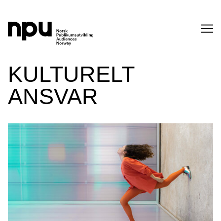
SØK
KULTURELT
ANSVAR
SØK →