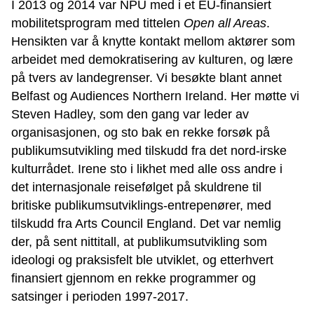
I 2013 og 2014 var NPU med i et EU-finansiert
mobilitetsprogram med tittelen
Open all Areas
.
Hensikten var å knytte kontakt mellom aktører som
arbeidet med demokratisering av kulturen, og lære
på tvers av landegrenser. Vi besøkte blant annet
Belfast og Audiences Northern Ireland. Her møtte vi
Steven Hadley, som den gang var leder av
organisasjonen, og sto bak en rekke forsøk på
publikumsutvikling med tilskudd fra det nord-irske
kulturrådet. Irene sto i likhet med alle oss andre i
det internasjonale reisefølget på skuldrene til
britiske publikumsutviklings-entrepenører, med
tilskudd fra Arts Council England. Det var nemlig
der, på sent nittitall, at publikumsutvikling som
ideologi og praksisfelt ble utviklet, og etterhvert
finansiert gjennom en rekke programmer og
satsinger i perioden 1997-2017.