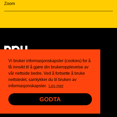
Zoom
Vi bruker informasjonskapsler (cookies) for å
få innsikt til å gjøre din brukeropplevelse av
Om oss
Twitter
vår nettside bedre. Ved å fortsette å bruke
nettstedet, samtykker du til bruken av
Medlemskap
Facebook
informasjonskapsler.
Les mer
Nyhetsbrev
Instagram
GODTA
Presse
YouTube