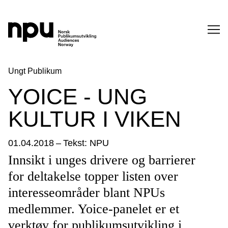
SØK
Ungt Publikum
YOICE - UNG
KULTUR I VIKEN
01.04.2018
–
Tekst: NPU
Innsikt i unges drivere og barrierer
SØK →
for deltakelse topper listen over
interesseområder blant NPUs
medlemmer. Yoice-panelet er et
verktøy for publikumsutvikling i