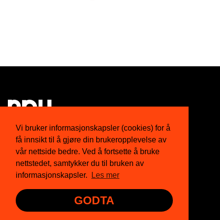
Vi bruker informasjonskapsler (cookies) for å
få innsikt til å gjøre din brukeropplevelse av
Om oss
Twitter
vår nettside bedre. Ved å fortsette å bruke
nettstedet, samtykker du til bruken av
Medlemskap
Facebook
informasjonskapsler.
Les mer
Nyhetsbrev
Instagram
GODTA
Presse
YouTube