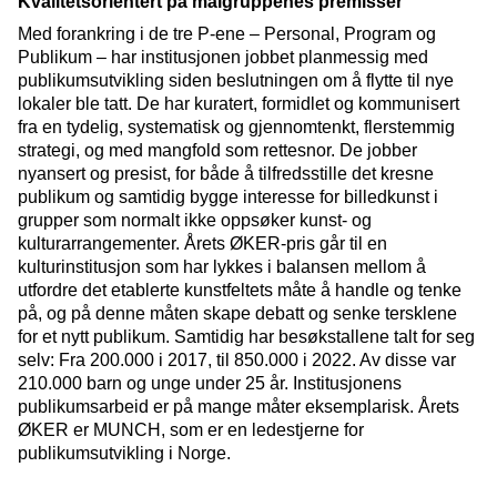
Kvalitetsorientert på målgruppenes premisser
Med forankring i de tre P-ene – Personal, Program og
Publikum – har institusjonen jobbet planmessig med
publikumsutvikling siden beslutningen om å flytte til nye
lokaler ble tatt. De har kuratert, formidlet og kommunisert
fra en tydelig, systematisk og gjennomtenkt, flerstemmig
strategi, og med mangfold som rettesnor. De jobber
nyansert og presist, for både å tilfredsstille det kresne
publikum og samtidig bygge interesse for billedkunst i
grupper som normalt ikke oppsøker kunst- og
kulturarrangementer. Årets ØKER-pris går til en
kulturinstitusjon som har lykkes i balansen mellom å
utfordre det etablerte kunstfeltets måte å handle og tenke
på, og på denne måten skape debatt og senke tersklene
for et nytt publikum. Samtidig har besøkstallene talt for seg
selv: Fra 200.000 i 2017, til 850.000 i 2022. Av disse var
210.000 barn og unge under 25 år. Institusjonens
publikumsarbeid er på mange måter eksemplarisk. Årets
ØKER er MUNCH, som er en ledestjerne for
publikumsutvikling i Norge.