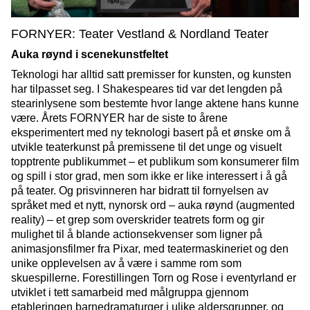
FORNYER: Teater Vestland & Nordland Teater
Auka røynd i scenekunstfeltet
Teknologi har alltid satt premisser for kunsten, og kunsten
har tilpasset seg. I Shakespeares tid var det lengden på
stearinlysene som bestemte hvor lange aktene hans kunne
være. Årets FORNYER har de siste to årene
eksperimentert med ny teknologi basert på et ønske om å
utvikle teaterkunst på premissene til det unge og visuelt
topptrente publikummet – et publikum som konsumerer film
og spill i stor grad, men som ikke er like interessert i å gå
på teater. Og prisvinneren har bidratt til fornyelsen av
språket med et nytt, nynorsk ord – auka røynd (augmented
reality) – et grep som overskrider teatrets form og gir
mulighet til å blande actionsekvenser som ligner på
animasjonsfilmer fra Pixar, med teatermaskineriet og den
unike opplevelsen av å være i samme rom som
skuespillerne. Forestillingen Torn og Rose i eventyrland er
utviklet i tett samarbeid med målgruppa gjennom
etableringen barnedramaturger i ulike aldersgrupper, og