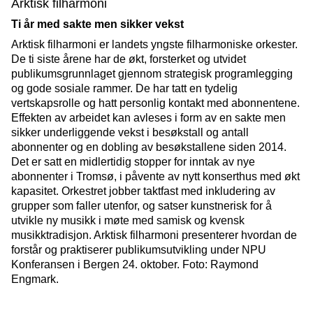
Arktisk filharmoni
Ti år med sakte men sikker vekst
Arktisk filharmoni er landets yngste filharmoniske orkester.
De ti siste årene har de økt, forsterket og utvidet
publikumsgrunnlaget gjennom strategisk programlegging
og gode sosiale rammer. De har tatt en tydelig
vertskapsrolle og hatt personlig kontakt med abonnentene.
Effekten av arbeidet kan avleses i form av en sakte men
sikker underliggende vekst i besøkstall og antall
abonnenter og en dobling av besøkstallene siden 2014.
Det er satt en midlertidig stopper for inntak av nye
abonnenter i Tromsø, i påvente av nytt konserthus med økt
kapasitet. Orkestret jobber taktfast med inkludering av
grupper som faller utenfor, og satser kunstnerisk for å
utvikle ny musikk i møte med samisk og kvensk
musikktradisjon. Arktisk filharmoni presenterer hvordan de
forstår og praktiserer publikumsutvikling under NPU
Konferansen i Bergen 24. oktober. Foto: Raymond
Engmark.