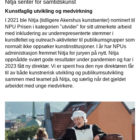
Nitja senter for samtidskunst
Kunstfaglig utvikling og medvirkning
I 2021 ble Nitja (tidligere Akershus kunstsenter) nominert til
NPU Prisen i kategorien "utvider" for sitt utmerkete arbeid
med inkludering av underrepresenterte stemmer i
kunstfeltet og outreach-aktiviteter til publikumsgrupper som
normalt ikke oppsøker kunstinstitusjoner. I år har NPUs
administrasjon fremmet Nitja for juryen på nytt. Nitja
oppnådde svært gode resultater under pandemien og har i
2023 fått ny direktør. Vi er spent hva den nye direktøren får
til av både kunstnerisk utvikling og publikumsutvikling
sammen med teamet på Nitja, og særlig når det gjeldet
arbeidet med unge medvirkere.