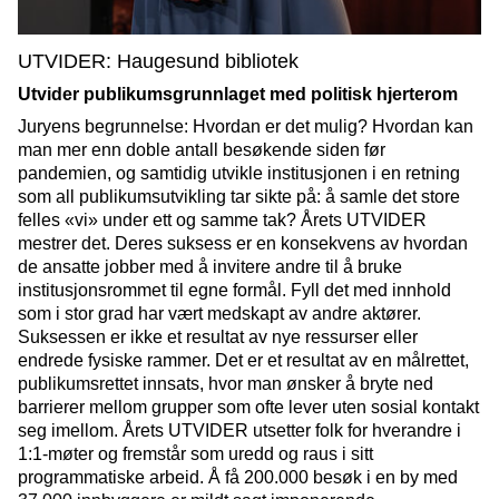
UTVIDER: Haugesund bibliotek
Utvider publikumsgrunnlaget med politisk hjerterom
Juryens begrunnelse: Hvordan er det mulig? Hvordan kan
man mer enn doble antall besøkende siden før
pandemien, og samtidig utvikle institusjonen i en retning
som all publikumsutvikling tar sikte på: å samle det store
felles «vi» under ett og samme tak? Årets UTVIDER
mestrer det. Deres suksess er en konsekvens av hvordan
de ansatte jobber med å invitere andre til å bruke
institusjonsrommet til egne formål. Fyll det med innhold
som i stor grad har vært medskapt av andre aktører.
Suksessen er ikke et resultat av nye ressurser eller
endrede fysiske rammer. Det er et resultat av en målrettet,
publikumsrettet innsats, hvor man ønsker å bryte ned
barrierer mellom grupper som ofte lever uten sosial kontakt
seg imellom. Årets UTVIDER utsetter folk for hverandre i
1:1-møter og fremstår som uredd og raus i sitt
programmatiske arbeid. Å få 200.000 besøk i en by med