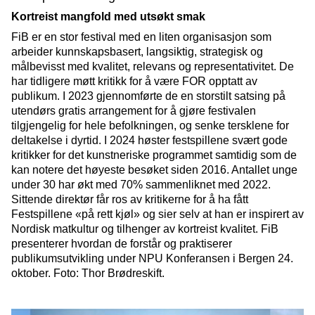
Kortreist mangfold med utsøkt smak
FiB er en stor festival med en liten organisasjon som
arbeider kunnskapsbasert, langsiktig, strategisk og
målbevisst med kvalitet, relevans og representativitet. De
har tidligere møtt kritikk for å være FOR opptatt av
publikum. I 2023 gjennomførte de en storstilt satsing på
utendørs gratis arrangement for å gjøre festivalen
tilgjengelig for hele befolkningen, og senke tersklene for
deltakelse i dyrtid. I 2024 høster festspillene svært gode
kritikker for det kunstneriske programmet samtidig som de
kan notere det høyeste besøket siden 2016. Antallet unge
under 30 har økt med 70% sammenliknet med 2022.
Sittende direktør får ros av kritikerne for å ha fått
Festspillene «på rett kjøl» og sier selv at han er inspirert av
Nordisk matkultur og tilhenger av kortreist kvalitet. FiB
presenterer hvordan de forstår og praktiserer
publikumsutvikling under NPU Konferansen i Bergen 24.
oktober. Foto: Thor Brødreskift.