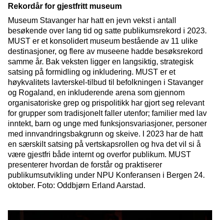
Rekordår for gjestfritt museum
Museum Stavanger har hatt en jevn vekst i antall
besøkende over lang tid og satte publikumsrekord i 2023.
MUST er et konsolidert museum bestående av 11 ulike
destinasjoner, og flere av museene hadde besøksrekord
samme år. Bak veksten ligger en langsiktig, strategisk
satsing på formidling og inkludering. MUST er et
høykvalitets lavterskel-tilbud til befolkningen i Stavanger
og Rogaland, en inkluderende arena som gjennom
organisatoriske grep og prispolitikk har gjort seg relevant
for grupper som tradisjonelt faller utenfor; familier med lav
inntekt, barn og unge med funksjonsvariasjoner, personer
med innvandringsbakgrunn og skeive. I 2023 har de hatt
en særskilt satsing på vertskapsrollen og hva det vil si å
være gjestfri både internt og overfor publikum. MUST
presenterer hvordan de forstår og praktiserer
publikumsutvikling under NPU Konferansen i Bergen 24.
oktober. Foto: Oddbjørn Erland Aarstad.