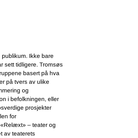
SØK →
d publikum. Ikke bare
r sett tidligere. Tromsøs
lgruppene basert på hva
r på tvers av ulike
ammering og
n i befolkningen, eller
osverdige prosjekter
len for
 «Relæxt» – teater og
t av teaterets