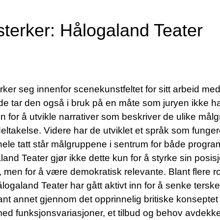
sterker: Hålogaland Teater
ker seg innenfor scenekunstfeltet for sitt arbeid me
– de tar den også i bruk på en måte som juryen ikke ha
en for å utvikle narrativer som beskriver de ulike må
ltakelse. Videre har de utviklet et språk som fungere
t hele tatt står målgruppene i sentrum for både progr
d Teater gjør ikke dette kun for å styrke sin posisjo
t, men for å være demokratisk relevante. Blant flere r
logaland Teater har gått aktivt inn for å senke terske
ant annet gjennom det opprinnelig britiske konseptet
med funksjonsvariasjoner, et tilbud og behov avdekke