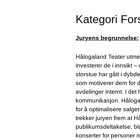
Kategori For
Juryens begrunnelse:
Hålogaland Teater utmer
investerer de i innsikt 
storstue har gått i dybd
som motiverer dem for de
avdelinger internt. I de
kommunikasjon. Hålogalan
for å optimalisere salge
trekker juryen frem at Hå
publikumsdeltakelse, bl
konserter for personer 