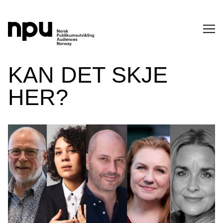
SØK
KAN DET SKJE
HER?
SØK →