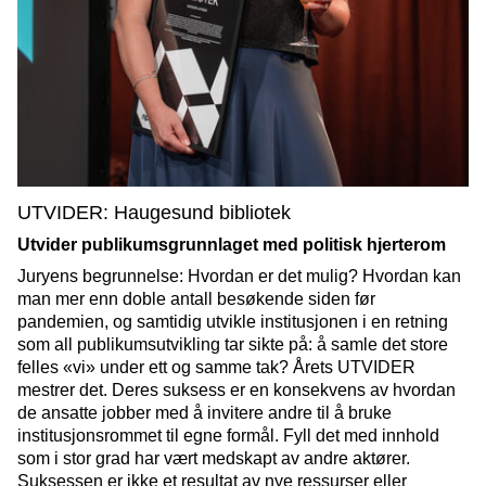
UTVIDER: Haugesund bibliotek
Utvider publikumsgrunnlaget med politisk hjerterom
Juryens begrunnelse: Hvordan er det mulig? Hvordan kan
man mer enn doble antall besøkende siden før
pandemien, og samtidig utvikle institusjonen i en retning
som all publikumsutvikling tar sikte på: å samle det store
felles «vi» under ett og samme tak? Årets UTVIDER
mestrer det. Deres suksess er en konsekvens av hvordan
de ansatte jobber med å invitere andre til å bruke
institusjonsrommet til egne formål. Fyll det med innhold
som i stor grad har vært medskapt av andre aktører.
Suksessen er ikke et resultat av nye ressurser eller