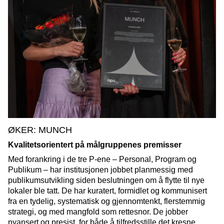
ØKER: MUNCH
Kvalitetsorientert på målgruppenes premisser
Med forankring i de tre P-ene – Personal, Program og
Publikum – har institusjonen jobbet planmessig med
publikumsutvikling siden beslutningen om å flytte til nye
lokaler ble tatt. De har kuratert, formidlet og kommunisert
fra en tydelig, systematisk og gjennomtenkt, flerstemmig
strategi, og med mangfold som rettesnor. De jobber
nyansert og presist, for både å tilfredsstille det kresne