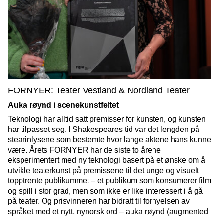
FORNYER: Teater Vestland & Nordland Teater
Auka røynd i scenekunstfeltet
Teknologi har alltid satt premisser for kunsten, og kunsten
har tilpasset seg. I Shakespeares tid var det lengden på
stearinlysene som bestemte hvor lange aktene hans kunne
være. Årets FORNYER har de siste to årene
eksperimentert med ny teknologi basert på et ønske om å
utvikle teaterkunst på premissene til det unge og visuelt
topptrente publikummet – et publikum som konsumerer film
og spill i stor grad, men som ikke er like interessert i å gå
på teater. Og prisvinneren har bidratt til fornyelsen av
språket med et nytt, nynorsk ord – auka røynd (augmented