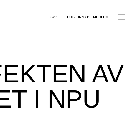
SØK
LOGG INN / BLI MEDLEM
FEKTEN AV
T I NPU