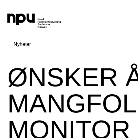
← Nyheter
ØNSKER Å
MANGFOLD
MONITOR