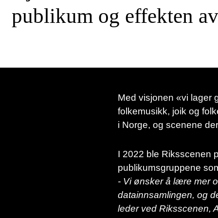
publikum og effekten a
Med visjonen «vi lager 
folkemusikk, joik og fo
i Norge, og scenene dere
I 2022 ble Riksscenen 
publikumsgruppene som e
- Vi ønsker å lære mer o
datainnsamlingen, og de
leder ved Riksscenen,