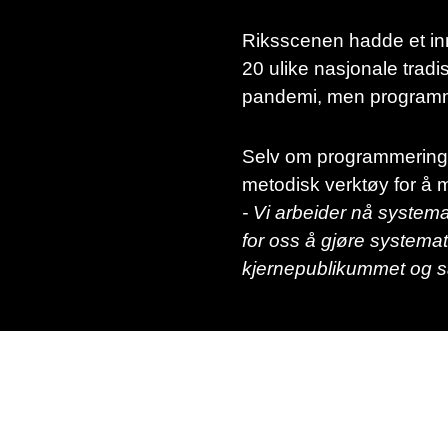
Riksscenen hadde et innh
20 ulike nasjonale tradi
pandemi, men programmet
Selv om programmeringe
metodisk verktøy for å 
- Vi arbeider nå system
for oss å gjøre systema
kjernepublikummet og s
SØK