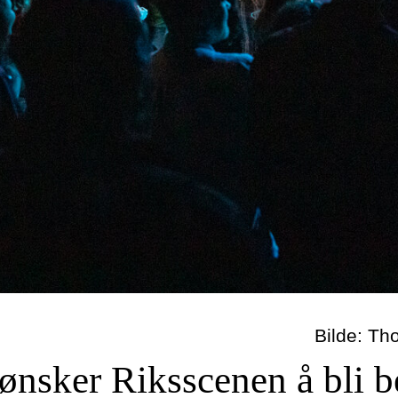
Bilde: Th
sker Riksscenen å bli be