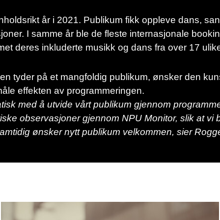
oldsrikt år i 2021. Publikum fikk oppleve dans, sang 
sjoner. I samme år ble de fleste internasjonale bookin
 deres inkluderte musikk og dans fra over 17 ulike
n tyder på et mangfoldig publikum, ønsker den kuns
måle effekten av programmeringen.
atisk med å utvide vårt publikum gjennom programmeri
tiske observasjoner gjennom NPU Monitor, slik at vi 
amtidig ønsker nytt publikum velkommen, sier Rogg