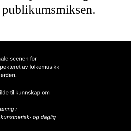
å publikumsmiksen.
nale scenen for
spekteret av folkemusikk
verden.
lde til kunnskap om
æring i
 kunstnerisk- og daglig