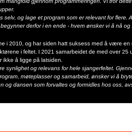
em mangfold gjennom programmeringen. Vi tror dette k
upper.
 selv, og lage et program som er relevant for flere. All
 begynner derfor i en ende - hvem ønsker vi å nå og 
e i 2010, og har siden hatt suksess med å være en
ktørene i feltet. I 2021 samarbeidet de med over 25 u
 ikke å ligge på latsiden.
re synlighet og relevans for hele sjangerfeltet. Gjen
rogram, møteplasser og samarbeid, ønsker vi å bryt
n og dansen som forvaltes og formidles hos oss, av