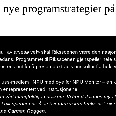
v nye programstrategier p
gull av arvesølvet» skal Riksscenen være den nasjo
lkedans. Programmet til Riksscenen gjenspeiler hele 
s er kjent for å presentere tradisjonskultur fra hele 
pluss-medlem i NPU med øye for NPU Monitor – en ki
r representert ved institusjonene.
m vårt mangfoldige publikum. Vi tror det finnes mye l
t blir spennende å se hvordan vi kan bruke det, sier
 Ane Carmen Roggen.