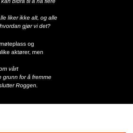
an bidra til å nå flere
e liker ikke alt, og alle
hvordan gjør vi det?
 møteplass og
like aktører, men
nom vårt
e grunn for å fremme
slutter Roggen.