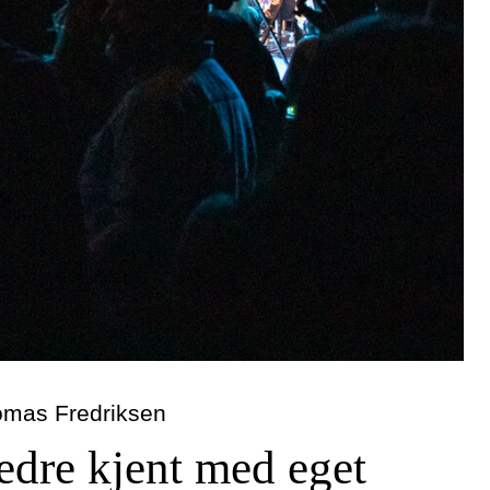
omas Fredriksen
dre kjent med eget