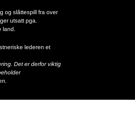
og slåttespill fra over
ger utsatt pga.
 land.
tneriske lederen et
ng. Det er derfor viktig
beholder
en.