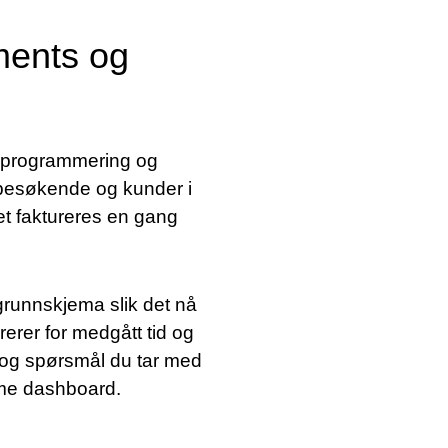
gments og
k programmering og
 besøkende og kunder i
t faktureres en gang
grunnskjema slik det nå
rerer for medgått tid og
 og spørsmål du tar med
mme dashboard.