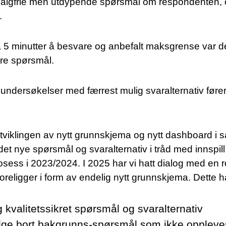
9 valgfrie men utdypende spørsmål om respondenten,
.
 5 minutter å besvare og anbefalt maksgrense var d
ere spørsmål.
re undersøkelser med færrest mulig svaralternativ fører 
i utviklingen av nytt grunnskjema og nytt dashboard 
det nye spørsmål og svaralternativ i tråd med innspill
sess i 2023/2024. I 2025 har vi hatt dialog med en 
oreligger i form av endelig nytt grunnskjema. Dette har
 kvalitetssikret spørsmål og svaralternativ
elge bort bakgrunns-spørsmål som ikke oppleves 