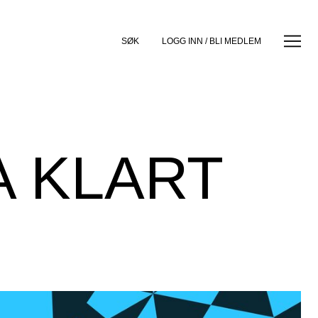
SØK
LOGG INN / BLI MEDLEM
 KLART