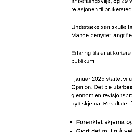
anbefalingsvilje, og 2
relasjonen til brukersted
Undersøkelsen skulle ta
Mange benyttet langt fl
Erfaring tilsier at korte
publikum.
I januar 2025 startet v
Opinion. Det ble utarbei
gjennom en revisjonspro
nytt skjema. Resultatet f
SØK
Forenklet skjema og
Gjort det mulig å v