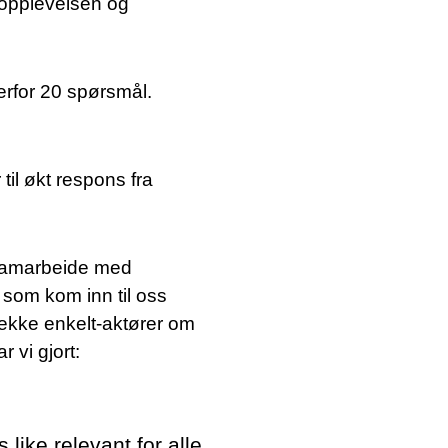
 opplevelsen og
erfor 20 spørsmål.
til økt respons fra
i samarbeide med
 som kom inn til oss
rekke enkelt-aktører om
 vi gjort:
like relevant for alle