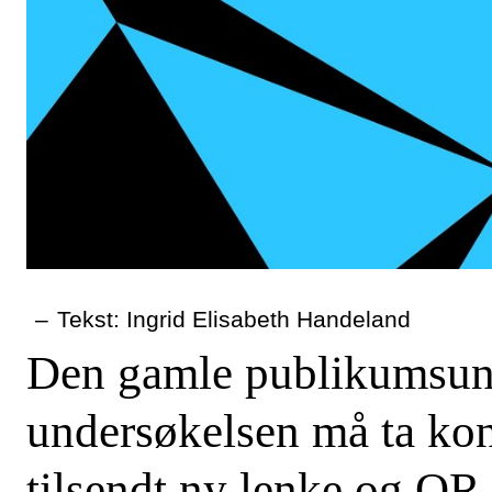
–
Tekst: Ingrid Elisabeth Handeland
Den gamle publikumsund
undersøkelsen må ta kont
tilsendt ny lenke og QR