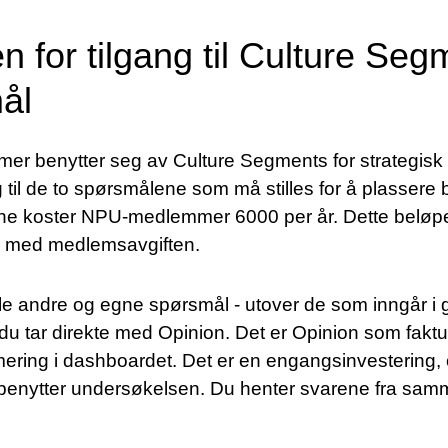
sen for tilgang til Culture Se
ål
r benytter seg av Culture Segments for strategis
til de to spørsmålene som må stilles for å plassere
ene koster NPU-medlemmer 6000 per år. Dette beløpe
en med medlemsavgiften.
le andre og egne spørsmål - utover de som inngår i 
e du tar direkte med Opinion. Det er Opinion som faktu
ering i dashboardet. Det er en engangsinvestering,
 benytter undersøkelsen. Du henter svarene fra sa