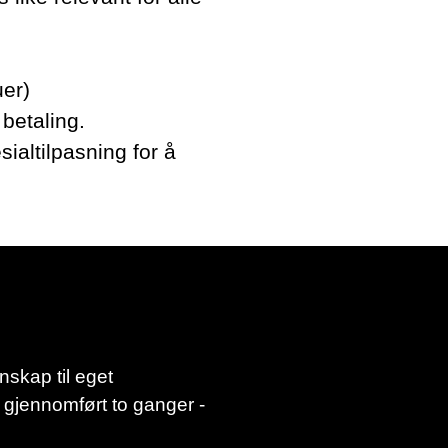
SØK →
uer)
betaling.
sialtilpasning for å
nskap til eget
 gjennomført to ganger -