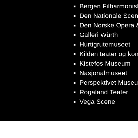
Bergen Filharmonis
Den Nationale Sce
Den Norske Opera &
Galleri Würth
Hurtigrutemuseet
Kilden teater og ko
Kistefos Museum
Nasjonalmuseet
Perspektivet Muse
Rogaland Teater
Vega Scene
SØK