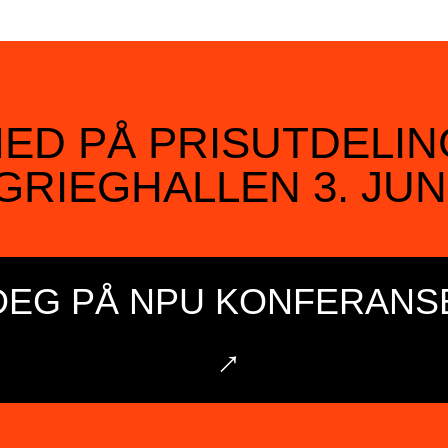
MED PÅ PRISUTDELIN
GRIEGHALLEN 3. JUN
DEG PÅ NPU KONFERANS
→