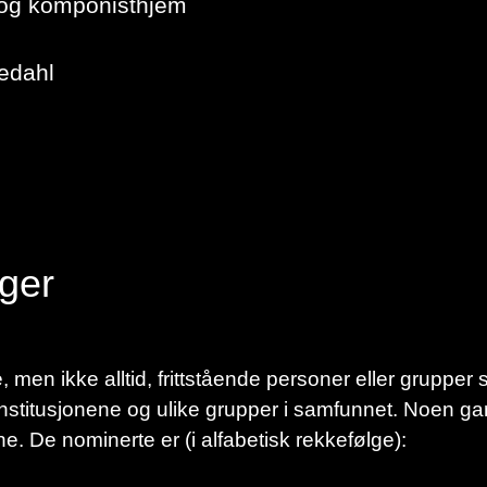
og komponisthjem
edahl
ger
e, men ikke alltid, frittstående personer eller grupper
titusjonene og ulike grupper i samfunnet. Noen gan
ne. De nominerte er (i alfabetisk rekkefølge):