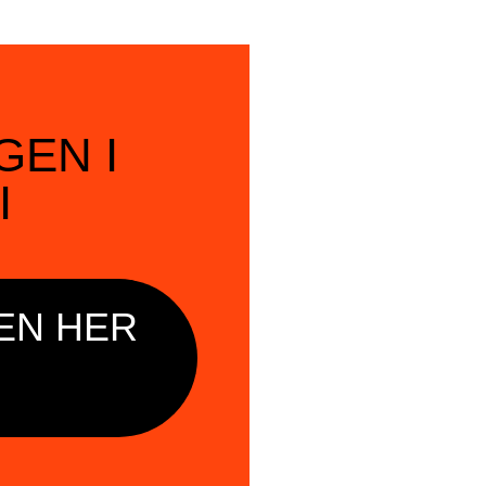
SØK →
GEN I
I
EN HER