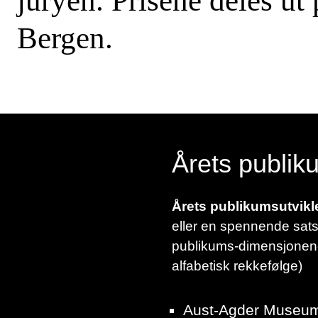
juryen. Prisene deles u
Bergen.
Årets publik
Årets publikumsutvikl
eller en spennende satsin
publikums-dimensjonene vi
alfabetisk rekkefølge)
Aust-Agder Museum