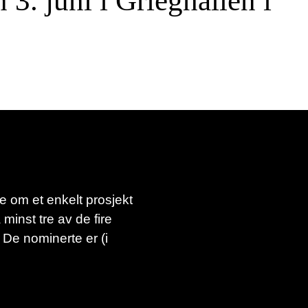
3. juni i Grieghallen i
ke om et enkelt prosjekt
minst tre av de fire
. De nominerte er (i