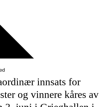
eed
ordinær innsats for
ster og vinnere kåres av