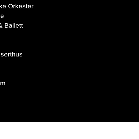
ke Orkester
ne
 Ballett
nserthus
um