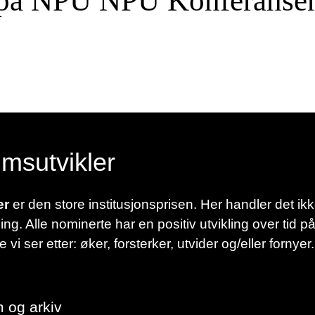
t på NPU NPU Konferansen 
umsutvikler
er
er den store institusjonsprisen. Her handler det ik
g. Alle nominerte har en positiv utvikling over tid på 
 ser etter: øker, forsterker, utvider og/eller fornyer
 og arkiv