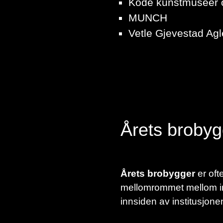
Kode kunstmuseer 
MUNCH
Vetle Gjevestad Agl
Årets brobyg
Årets brobygger
er oft
mellomrommet mellom ins
innsiden av institusjone