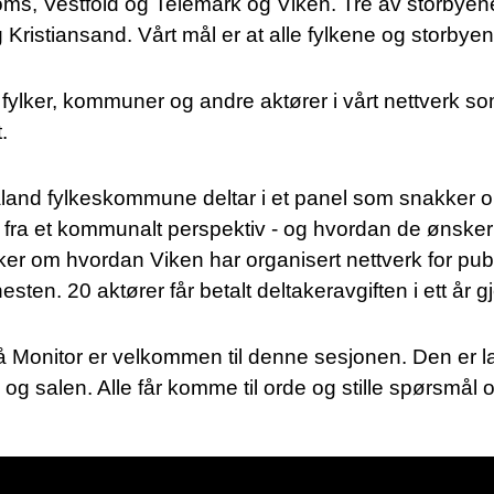
s, Vestfold og Telemark og Viken. Tre av storbyene
ristiansand. Vårt mål er at alle fylkene og storbyen
fylker, kommuner og andre aktører i vårt nettverk som
.
land fylkeskommune deltar i et panel som snakker 
a fra et kommunalt perspektiv - og hvordan de ønsker
er om hvordan Viken har organisert nettverk for publ
esten. 20 aktører får betalt deltakeravgiften i ett år 
på Monitor er velkommen til denne sesjonen. Den er 
g salen. Alle får komme til orde og stille spørsmål 