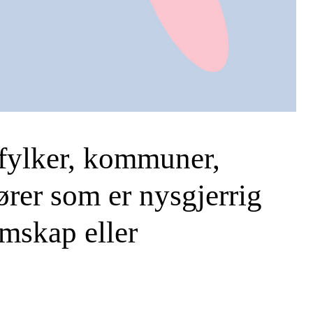
 fylker, kommuner,
ører som er nysgjerrig
mskap eller
SØK →