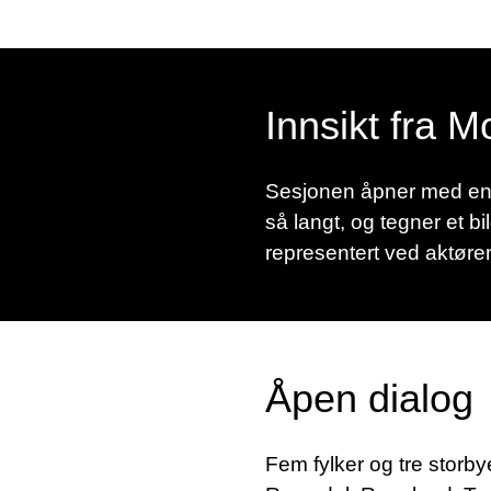
Innsikt fra M
Sesjonen åpner med en i
så langt, og tegner et bi
representert ved aktøre
Åpen dialog
Fem fylker og tre storb