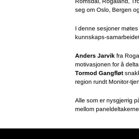
Romsdal, Rogaland, Trom
seg om Oslo, Bergen og K
I denne sesjoner møtes 
kunnskaps-samarbeidet
Anders Jarvik
fra Roga
motivasjonen for å delt
Tormod Gangfløt
snakk
region rundt Monitor-tjen
Alle som er nysgjerrig 
mellom paneldeltakerne o