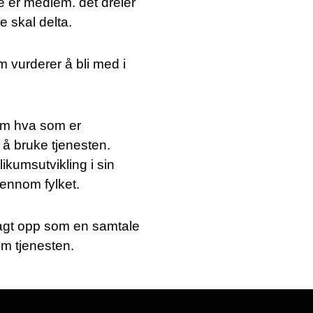
 er medlem. det dreier
e skal delta.
 vurderer å bli med i
om hva som er
 å bruke tjenesten.
ikumsutvikling i sin
gjennom fylket.
lagt opp som en samtale
om tjenesten.