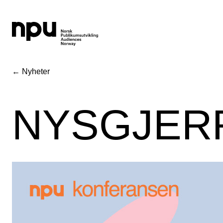
← Nyheter
NYSGJERR