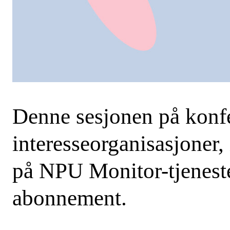
Denne sesjonen på konfe
interesseorganisasjoner,
SØK
på NPU Monitor-tjenest
abonnement.