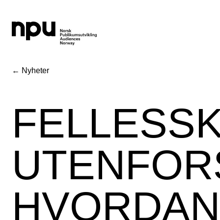
← Nyheter
FELLESS
UTENFORS
HVORDAN