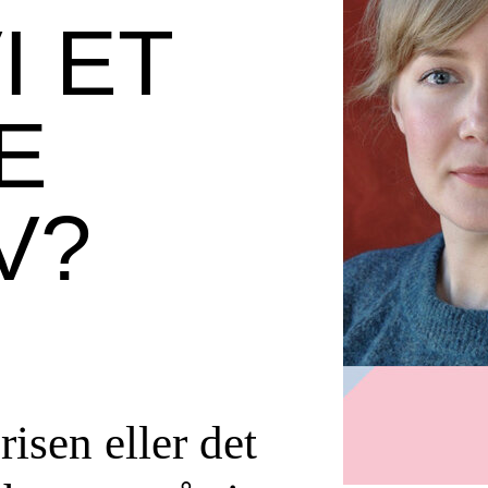
I ET
E
V?
risen eller det