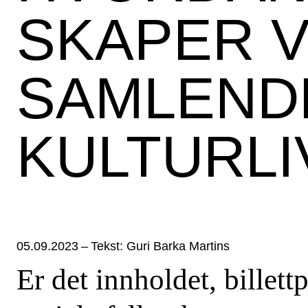
SKAPER V
SAMLEND
KULTURLI
05.09.2023
–
Tekst: Guri Barka Martins
Er det innholdet, billettp