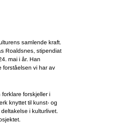
SØK →
ulturens samlende kraft.
as Roaldsnes, stipendiat
4. mai i år. Han
 forståelsen vi har av
rklare forskjeller i
erk knyttet til kunst- og
eltakelse i kulturlivet.
osjektet.