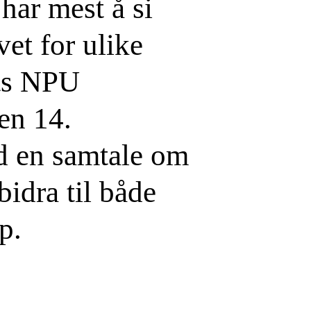
har mest å si
vet for ulike
ts NPU
en 14.
d en samtale om
bidra til både
p.