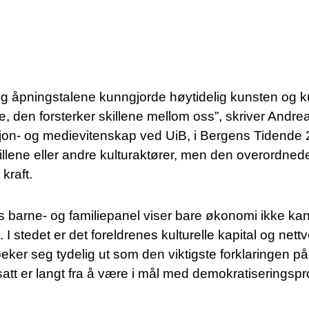
 og åpningstalene kunngjorde høytidelig kunsten og k
, den forsterker skillene mellom oss”, skriver Andre
asjon- og medievitenskap ved UiB, i Bergens Tidende 2
pillene eller andre kulturaktører, men den overordnede
kraft.
 barne- og familiepanel viser bare økonomi ikke kan fo
 I stedet er det foreldrenes kulturelle kapital og nettv
eker seg tydelig ut som den viktigste forklaringen på d
tsatt er langt fra å være i mål med demokratiseringspr