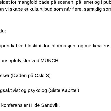
beidet for mangfold både på scenen, på lerret og i pub
n vi skape et kulturtilbud som når flere, samtidig s
du:
stipendiat ved Institutt for informasjon- og medieviten
 konseptutvikler ved MUNCH
gissør (Døden på Oslo S)
ngsaktivist og psykolog (Siste Kapittel)
konferansier Hilde Sandvik.