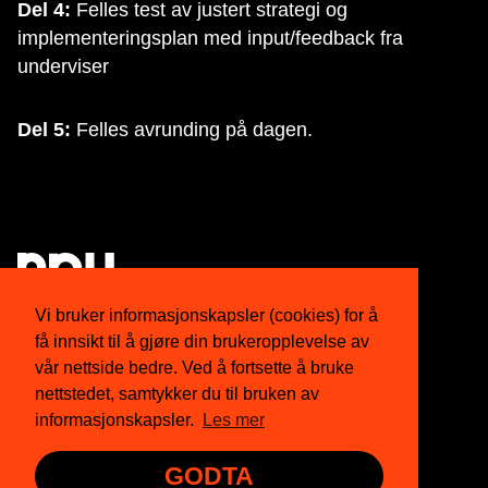
Del 4:
Felles test av justert strategi og
implementeringsplan med input/feedback fra
underviser
Del 5:
Felles avrunding på dagen.
Vi bruker informasjonskapsler (cookies) for å
få innsikt til å gjøre din brukeropplevelse av
Om oss
Twitter
vår nettside bedre. Ved å fortsette å bruke
nettstedet, samtykker du til bruken av
Medlemskap
Facebook
informasjonskapsler.
Les mer
Nyhetsbrev
Instagram
GODTA
Presse
YouTube