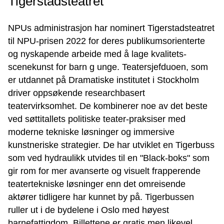
Tigerstadsteatret
NPUs administrasjon har nominert Tigerstadsteatret
til NPU-prisen 2022 for deres publikumsorienterte
og nyskapende arbeide med å lage kvalitets-
scenekunst for barn g unge. Teatersjefduoen, som
er utdannet på Dramatiske institutet i Stockholm
driver oppsøkende researchbasert
teatervirksomhet. De kombinerer noe av det beste
ved søttitallets politiske teater-praksiser med
moderne tekniske løsninger og immersive
kunstneriske strategier. De har utviklet en Tigerbuss
som ved hydraulikk utvides til en "Black-boks" som
gir rom for mer avanserte og visuelt frapperende
teatertekniske løsninger enn det omreisende
aktører tidligere har kunnet by på. Tigerbussen
ruller ut i de bydelene i Oslo med høyest
barnefattigdom. Billettene er gratis men likevel