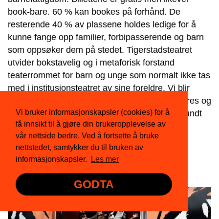
book-bare. 60 % kan bookes på forhånd. De
resterende 40 % av plassene holdes ledige for å
kunne fange opp familier, forbipasserende og barn
som oppsøker dem på stedet. Tigerstadsteatret
utvider bokstavelig og i metaforisk forstand
teaterrommet for barn og unge som normalt ikke tas
med i institusjonsteatret av sine foreldre. Vi blir
overrasket om ikke Tigerbuss-konseptet kopieres og
Vi bruker informasjonskapsler (cookies) for å
at det i fremtiden ruller teaterbusser for barn rundt
få innsikt til å gjøre din brukeropplevelse av
omkring i hele landet.
vår nettside bedre. Ved å fortsette å bruke
nettstedet, samtykker du til bruken av
informasjonskapsler.
Les mer
GODTA