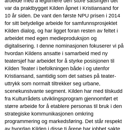
arbeide med å legitimere den store satsingen det
var da praktbygget Kilden åpnet i Kristiansand for
10 år siden. De vant den første NPU prisen i 2014
for sitt betydelige arbeide for samfunnsprosjektet
Kilden dialog, og har ligget foran resten av feltet i
arbeidet med egen medieproduksjon og
digitalisering. I denne nominasjonen fokuserer vi på
hvordan Kildens ansatte i samarbeid med ny
teatersjef har arbeidet for å styrke posisjonen til
Kilden Teater i befolkningen både i og utenfor
Kristiansand, samtidig som det satses på teater-
uttrykk som normalt tiltrekker seg urbane,
scenekunstvante segment. Kilden har med tilskudd
fra Kulturrådets utviklingsprogram gjennomført et
større arbeide for å etablere personas til bruk i den
strategiske kommunikasjonen omkring
programmering og markedsføring. Det står respekt
av hvordan Kilden i disse ti årene har jobbet sakte