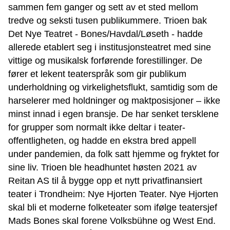
sammen fem ganger og sett av et sted mellom
tredve og seksti tusen publikummere. Trioen bak
Det Nye Teatret - Bones/Havdal/Løseth - hadde
allerede etablert seg i institusjonsteatret med sine
vittige og musikalsk forførende forestillinger. De
fører et lekent teaterspråk som gir publikum
underholdning og virkelighetsflukt, samtidig som de
harselerer med holdninger og maktposisjoner – ikke
minst innad i egen bransje. De har senket tersklene
for grupper som normalt ikke deltar i teater-
offentligheten, og hadde en ekstra bred appell
under pandemien, da folk satt hjemme og fryktet for
sine liv. Trioen ble headhuntet høsten 2021 av
Reitan AS til å bygge opp et nytt privatfinansiert
teater i Trondheim: Nye Hjorten Teater. Nye Hjorten
skal bli et moderne folketeater som ifølge teatersjef
Mads Bones skal forene Volksbühne og West End.