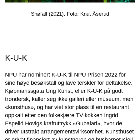
Snøfall (2021). Foto: Knut Åserud
K-U-K
NPU har nominert K-U-K til NPU Prisen 2022 for
sine høye besøkstall og lave terskler for deltakelse.
Kjøpmanssgata Ung Kunst, eller K-U-K på godt
trøndersk, kaller seg ikke galleri eller museum, men
«kunsthus», og har viet stor plass til en restaurant
oppkalt etter den folkekjære TV-kokken Ingrid
Espelid Hovigs kraftuttrykk «Gubalari», hvor de
driver utstrakt arrangementsvirksomhet. Kunsthuset
er privat finansiert av kunstneren og bysbarnet Kjell