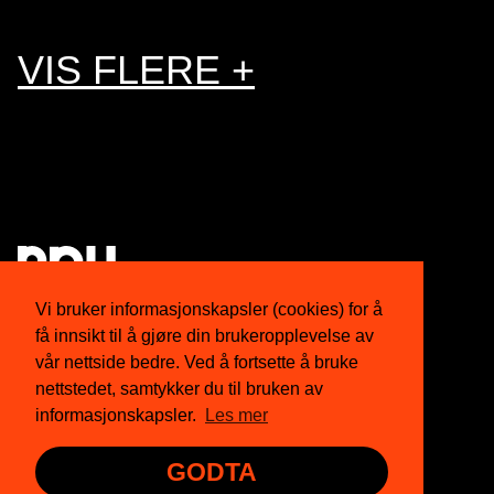
VIS FLERE +
Vi bruker informasjonskapsler (cookies) for å
få innsikt til å gjøre din brukeropplevelse av
Om oss
Twitter
vår nettside bedre. Ved å fortsette å bruke
nettstedet, samtykker du til bruken av
Medlemskap
Facebook
informasjonskapsler.
Les mer
Nyhetsbrev
Instagram
GODTA
Presse
YouTube