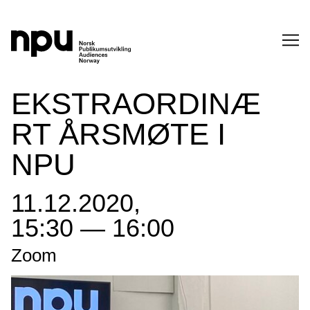
SØK
EKSTRAORDINÆ
RT ÅRSMØTE I
NPU
11.12.2020,
SØK →
15:30 — 16:00
Zoom