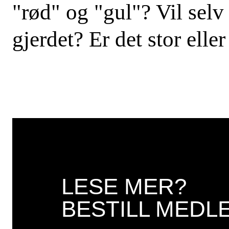
"rød" og "gul"? Vil selv
gjerdet? Er det stor elle
SØK
LESE MER?