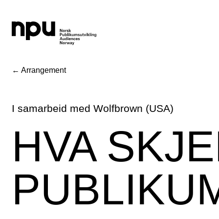
← Arrangement
I samarbeid med Wolfbrown (USA)
HVA SKJ
PUBLIKU