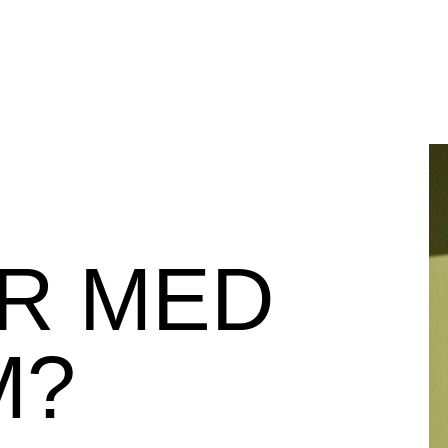
ER MED
M?