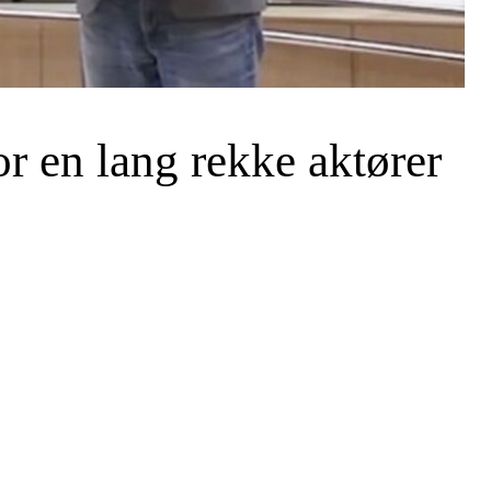
or en lang rekke aktører
SØK →