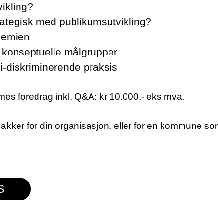
ikling?
rategisk med publikumsutvikling?
demien
 konseptuelle målgrupper
i-diskriminerende praksis
imes foredrag inkl. Q&A: kr 10.000,- eks mva.
akker for din organisasjon, eller for en kommune so
.
S