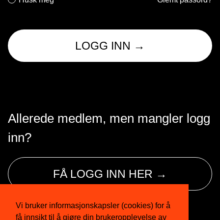
LOGG INN →
Allerede medlem, men mangler logg
inn?
FÅ LOGG INN HER →
Vi bruker informasjonskapsler (cookies) for å
få innsikt til å gjøre din brukeropplevelse av