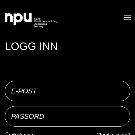
SØK
LOGG INN
SØK →
Husk meg
Glemt passord?